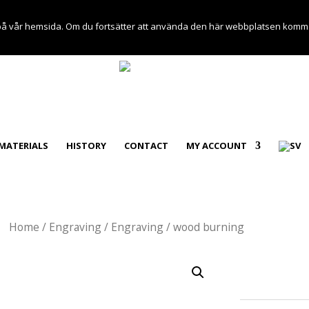
en på vår hemsida. Om du fortsätter att använda den här webbplatsen komme
MATERIALS
HISTORY
CONTACT
MY ACCOUNT
Home
/
Engraving
/ Engraving / wood burning
Engrav
burnin