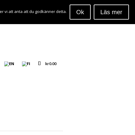
Ok
Läs mer
r vi att anta att du godkänner detta.
kr
0.00
ing / wood
g