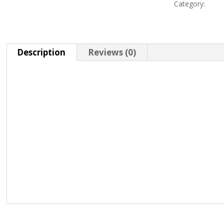
Category:
Engr
Description
Reviews (0)
Description
We offer laser / wood burning engraving to persona
make it more personal and unique.
We can engrave on leather, tree, and antler.
On the picture above you can see a example of a e
Most products has a option for engraving on the p