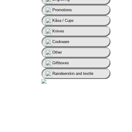
Promotions
Kåsa / Cups
Knives
Cookware
Other
Giftboxes
Raindeerskin and textile
Add engraving to you products by going in to
the product page.