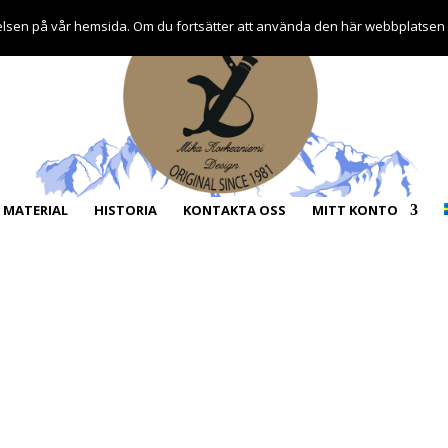
plevelsen på vår hemsida. Om du fortsätter att använda den här webbplatsen
MATERIAL
HISTORIA
KONTAKTA OSS
MITT KONTO
cookies – syfte
Integritetspolicy For
fil som webbservern ber
Forest Jewel AB förbehålle
ator. Textfilen gör det
policyn. Den senaste versio
tällningar så att dessa
integritetspolicy börjar g
nästa besök på
För att vi på Forest Jewe
 för att samla in
behandla din order hos os