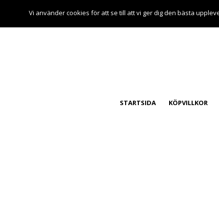
Vi använder cookies för att se till att vi ger dig den bästa up
STARTSIDA
KÖPVILLKOR
Denna webbplats använder 
En cookie eller kaka är en text
om att få lagra på besökarens d
möjligt att spara personliga ins
inte behöver anges på nytt vid 
webbplatsen. Den används också