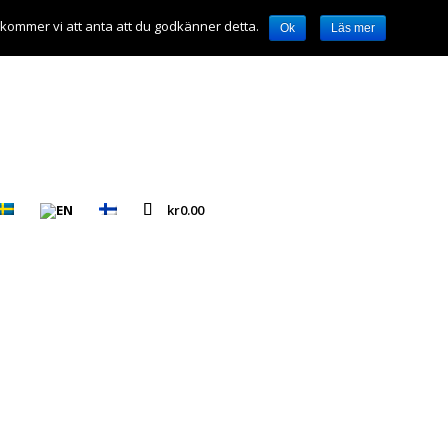
 kommer vi att anta att du godkänner detta.
Ok
Läs mer
kr
0.00
est Jewel AB
r sig rätten att ändra/uppdatera
nen ligger alltid ute. Denna
älla från och med 25 maj 2018.
l ska ha möjlighet att kunna
s måste vi ha tillgång till vissa