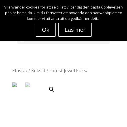
Vi använder cookies för att se till att vi ger dig den bästa upplevelsen
på vår hemsida. Om du fortsätter att använda den här webbplatsen
kr
0.00
kommer vi att anta att du godkänner detta.
Ok
Läs mer
Valitse sivu
Etusivu
/
Kuksat
/ Forest Jewel Kuksa
Forest
Jewel
Kuksa
kr
465.00