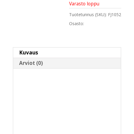
Varasto loppu
Tuotetunnus (SKU):
FJ1052
Osasto:
Kuksat
Kuvaus
Arviot (0)
Kuvaus
Forest Jewel Kuksa – 2 sormenreikää
Kuksa: 70mm
Tilavuus: 1,8dl
Materiaali harvinaisia koivunpahkoja