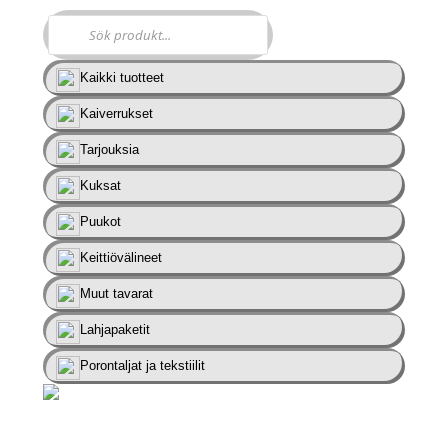
Kaikki tuotteet
Kaiverrukset
Tarjouksia
Kuksat
Puukot
Keittiövälineet
Muut tavarat
Lahjapaketit
Porontaljat ja tekstiilit
lisää haluamasi kaiverrus tuotteeseen menemällä tuotteen sivulle.