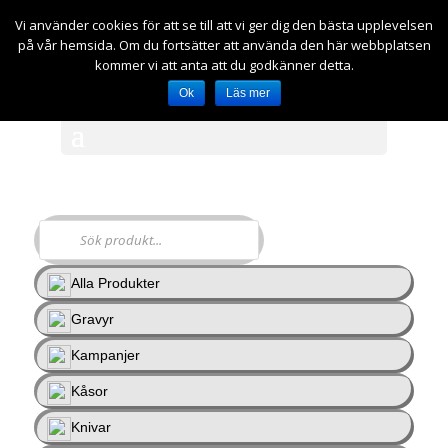
Vi använder cookies för att se till att vi ger dig den bästa upplevelsen
på vår hemsida. Om du fortsätter att använda den här webbplatsen
kr
0.00
kommer vi att anta att du godkänner detta.
Ok
Läs mer
Välj en sida
Butik
Alla Produkter
Gravyr
Kampanjer
Kåsor
Knivar