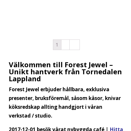
Läs
Läs
Läs
Läs
mer
mer
mer
mer
1
2
→
Välkommen till Forest Jewel –
Unikt hantverk från Tornedalen
Lappland
Forest Jewel erbjuder hållbara, exklusiva
presenter, bruksföremål, såsom kåsor, knivar
köksredskap allting handgjort i våran
verkstad / studio.
2017-12-01 besök vårat nybyggda café |
Hitta