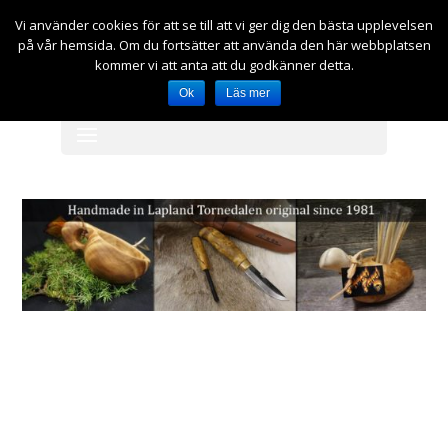
Vi använder cookies för att se till att vi ger dig den bästa upplevelsen
på vår hemsida. Om du fortsätter att använda den här webbplatsen
kr
0.00
kommer vi att anta att du godkänner detta.
Ok
Läs mer
Välj en sida
Historia
Vi på Forest Jewel har lång erfarenhet av slöjd
nuvarande tredje generation fortsätter