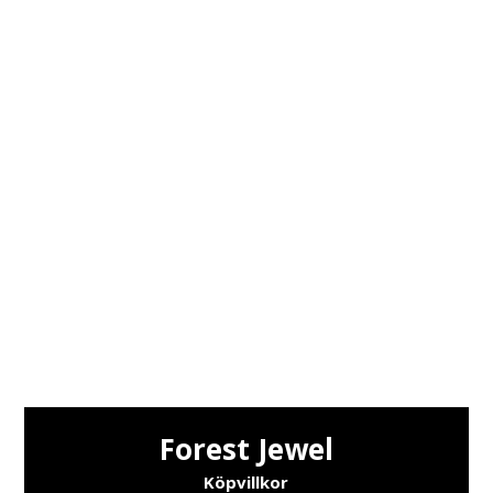
traditionen och skapar vackra hantverk med
slöjdtraditioner unika till trakten. Vårt
sortiment består av bland annat vackra
handgjorda kåsor & knivar och andra
handgjorda bruksföremål.
Vi använder oss av lokala material från
Lapland Tornedalen, såsom Björkvrilar, älg &
renhorn.
Handmade in Lapland Tornedalen
Original since 1981
Forest Jewel
Köpvillkor