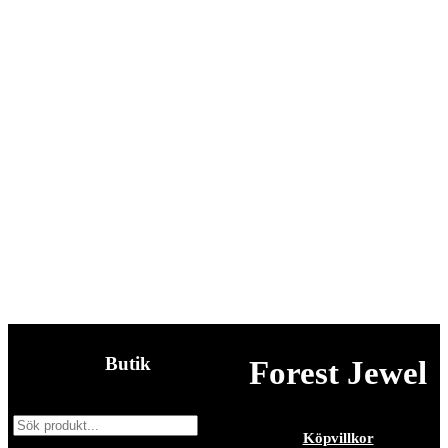
Forest Jewel Kåsa med Älghorn
kr
575.00
Butik
Forest Jewel
Köpvillkor