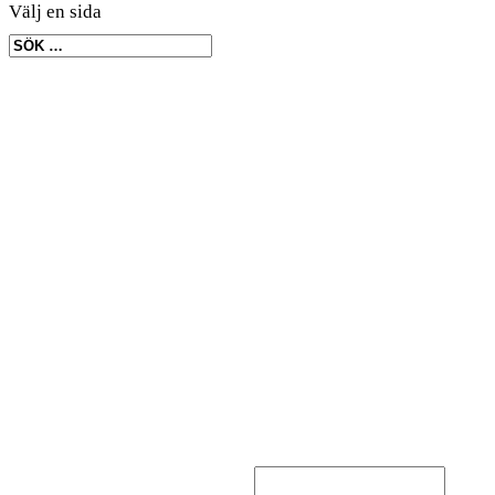
Välj en sida
Hem
/
produkter
/
Kåsor
/ Hals/smyckes Kåsa
Hals/smyckes Kåsa
kr
195.00
Gravera produkt
Namngravyr med brännpenna