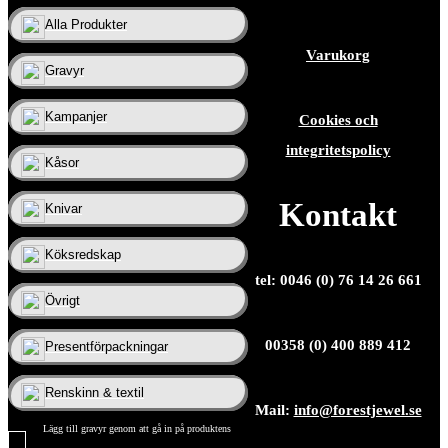
Alla Produkter
Varukorg
Gravyr
Kampanjer
Cookies och
integritetspolicy
Kåsor
Kontakt
Knivar
Köksredskap
tel: 0046 (0) 76 14 26 661
Övrigt
00358 (0) 400 889 412
Presentförpackningar
Renskinn & textil
Mail:
info@forestjewel.se
Lägg till gravyr genom att gå in på produktens